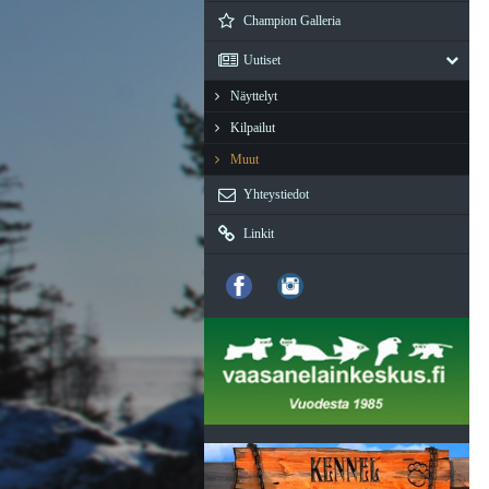
Champion Galleria
Uutiset
Näyttelyt
Kilpailut
Muut
Yhteystiedot
Linkit