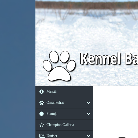
Kennel
Ba
Meistä
Omat koirat
Pentuja
Champion Galleria
Uutiset