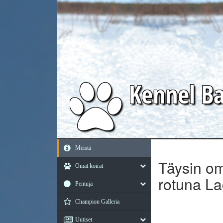
Kennel
Ba
Meistä
Täysin om
Omat koirat
rotuna L
Pentuja
Champion Galleria
Uutiset