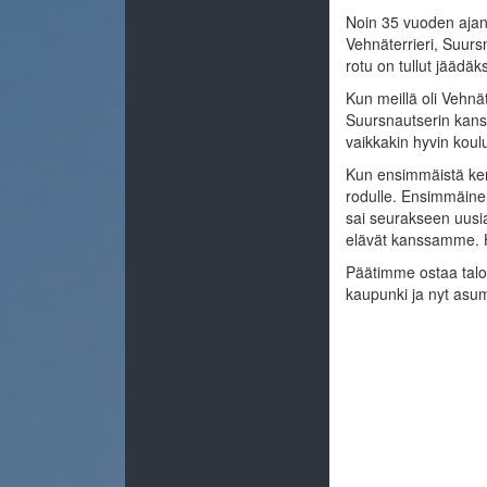
Noin 35 vuoden ajan 
Vehnäterrieri, Suurs
rotu on tullut jääd
Kun meillä oli Vehnäte
Suursnautserin kanssa
vaikkakin hyvin koulu
Kun ensimmäistä ker
rodulle. Ensimmäine
sai seurakseen uusia
elävät kanssamme. H
Päätimme ostaa talon
kaupunki ja nyt as