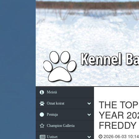
Kennel
Ba
Meistä
THE TO
Omat koirat
YEAR 20
Pentuja
FREDDY C
Champion Galleria
2026-06-03 10:14
Uutiset