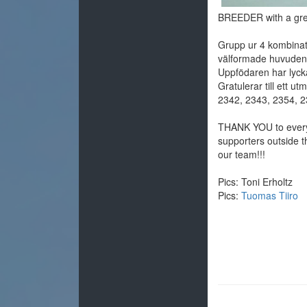
BREEDER with a gre
Grupp ur 4 kombinati
välformade huvuden,
Uppfödaren har lycka
Gratulerar till ett u
2342, 2343, 2354, 
THANK YOU to ever
supporters outside t
our team!!!
Pics: Toni Erholtz
Pics:
Tuomas Tiiro