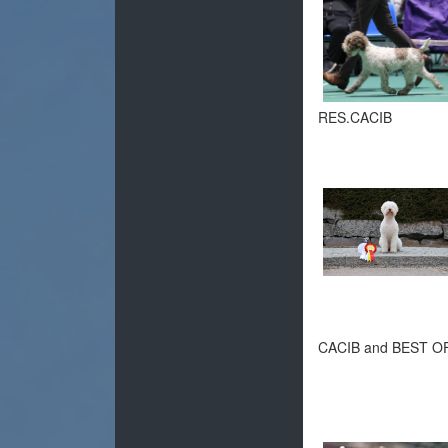
RES.CACIB
CACIB and BEST O