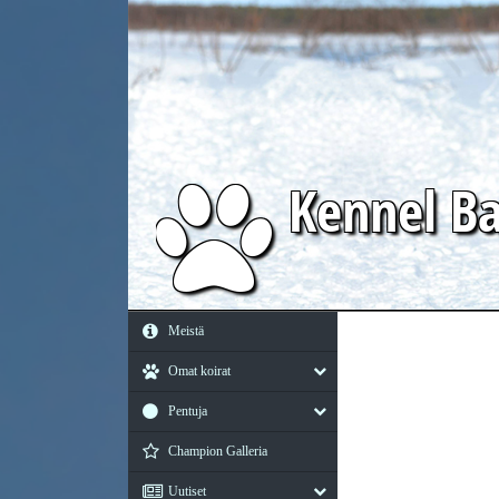
Kennel
Ba
Meistä
Omat koirat
Pentuja
Champion Galleria
Uutiset