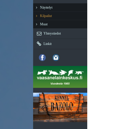
Näyttelyt
Kilpailut
Muut
Yhteystiedot
Linkit