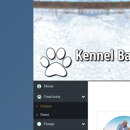
Kennel
Ba
Meistä
Omat koirat
Urokset
Nartut
Pentuja