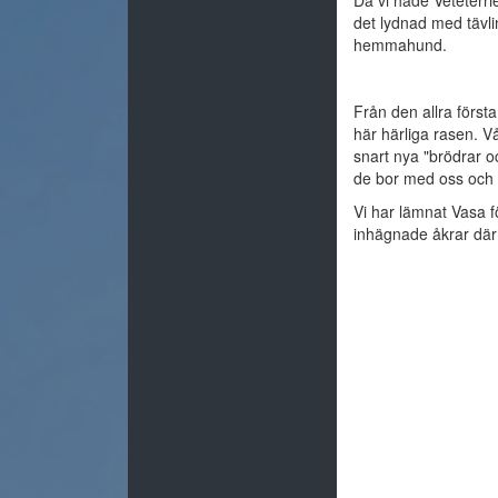
det lydnad med tävli
hemmahund.
Från den allra första
här härliga rasen. V
snart nya "brödrar o
de bor med oss och fö
Vi har lämnat Vasa f
inhägnade åkrar där h