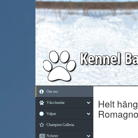
Kennel
Ba
Om oss
Helt häng
Våra hundar
Romagno
Valpar
Champion Galleria
Nyheter