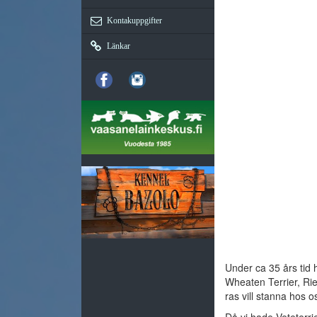
Kontakuppgifter
Länkar
Under ca 35 års tid h
Wheaten Terrier, Rie
ras vill stanna hos o
Då vi hade Veteterrie